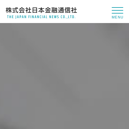
株
式
会
社
日
本
金
融
通
信
社